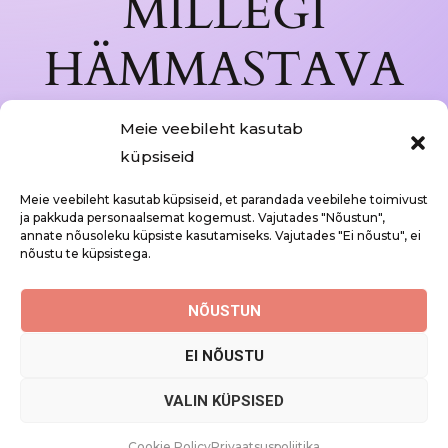
MILLEGI
HÄMMASTAVA
KALLAL —
Meie veebileht kasutab
küpsiseid
VAATA VARSTI
Meie veebileht kasutab küpsiseid, et parandada veebilehe toimivust
UUESTI!
ja pakkuda personaalsemat kogemust. Vajutades "Nõustun",
annate nõusoleku küpsiste kasutamiseks. Vajutades "Ei nõustu", ei
nõustu te küpsistega.
NÕUSTUN
EI NÕUSTU
VALIN KÜPSISED
Cookie Policy
Privaatsuspoliitika