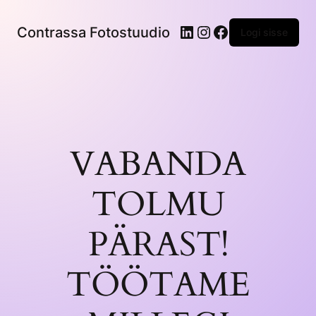
LinkedIn
Instagram
Facebook
Contrassa Fotostuudio
Logi sisse
VABANDA
TOLMU
PÄRAST!
TÖÖTAME